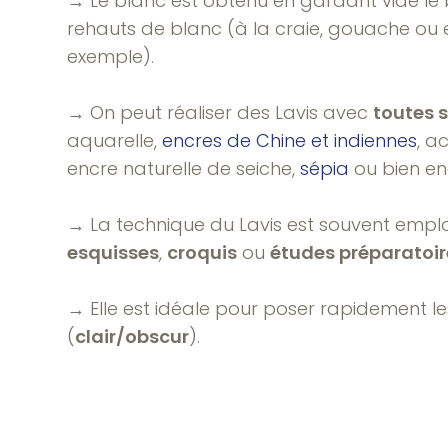
→ Le blanc est obtenu en gardant vide le
rehauts de blanc (à la craie, gouache ou
exemple).
→ On peut réaliser des Lavis avec
toutes 
aquarelle,
encres de Chine et indiennes
, a
encre naturelle de seiche,
sépia
ou bien en
→ La technique du Lavis est souvent emp
esquisses
,
croquis
ou
études préparatoir
→ Elle est idéale pour poser rapidement l
(
clair/obscur
).