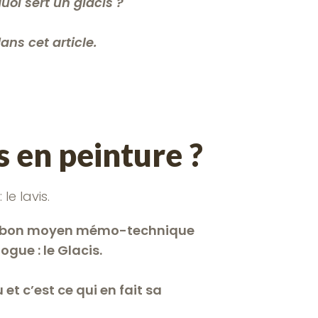
quoi sert un glacis ?
ns cet article.
is en peinture ?
e lavis.
n bon moyen mémo-technique
gue : le Glacis.
 et c’est ce qui en fait sa