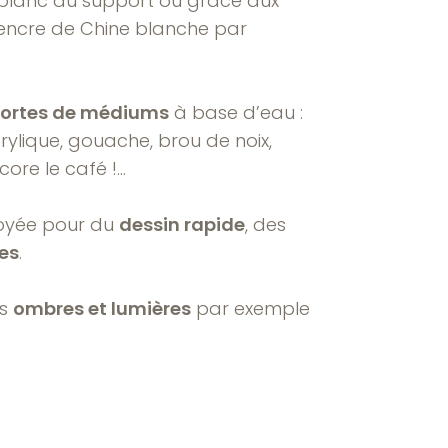
 blanc du support ou grâce aux
 encre de Chine blanche par
sortes de médiums
à base d’eau :
crylique, gouache, brou de noix,
core le café !…
loyée pour du
dessin rapide
, des
es
.
es
ombres et lumières
par exemple