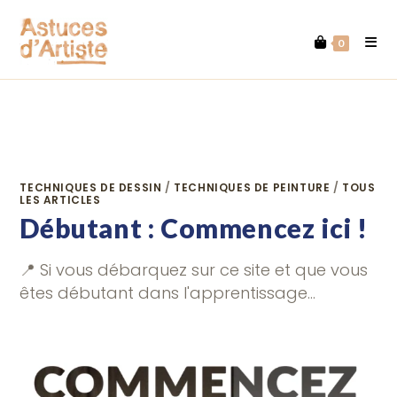
Skip
to
0
content
TECHNIQUES DE DESSIN
/
TECHNIQUES DE PEINTURE
/
TOUS
LES ARTICLES
Débutant : Commencez ici !
📍 Si vous débarquez sur ce site et que vous
êtes débutant dans l'apprentissage…
SUR
COMMENTAIRES FERMÉS
DÉBUTANT
:
COMMENCEZ
ICI
!