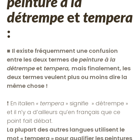
peinture à la
détrempe
et
tempera
:
■
Il existe fréquemment une confusion
entre les deux termes de
peinture à la
détrempe
et
tempera,
mais finalement, les
deux termes veulent plus ou moins dire la
même chose !
❗ En italien
« tempera
» signifie » détrempe »
et il n’y a d’ailleurs qu’en français que ce
point fait débat.
La plupart des autres langues utilisent le
mot « tempera » pour qualifier les peintures