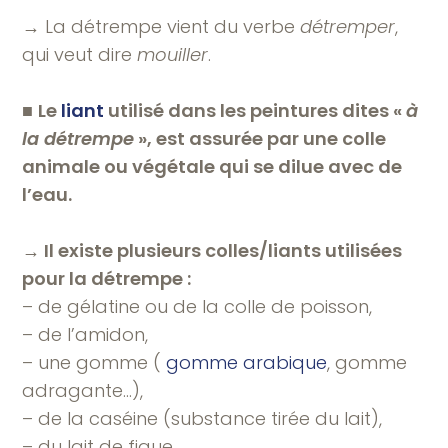
→ La détrempe vient du verbe
détremper
,
qui veut dire
mouiller
.
■
Le
liant
utilisé dans les peintures dites «
à
la détrempe
», est assurée par une colle
animale ou végétale qui se dilue avec de
l’eau.
→ Il existe plusieurs colles/liants utilisées
pour la détrempe :
– de gélatine ou de la colle de poisson,
– de l’amidon,
– une gomme (
gomme arabique
, gomme
adragante…),
– de la caséine (substance tirée du lait),
– du lait de figue,