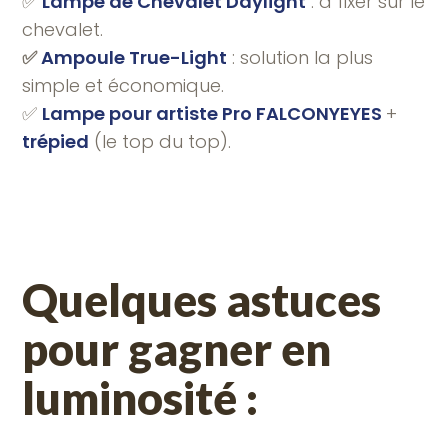
✅
Lampe de Chevalet Daylight
: à fixer sur le
chevalet.
✅
Ampoule True-Light
: solution la plus
simple et économique.
✅
Lampe pour artiste Pro FALCONYEYES
+
trépied
(le top du top).
Quelques astuces
pour gagner en
luminosité :