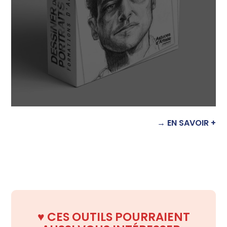
→ EN SAVOIR +
♥️
CES OUTILS POURRAIENT