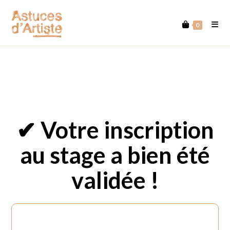
Skip
to
0
content
✔︎
Votre inscription
au stage a bien été
validée !