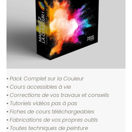
▪️
Pack Complet sur la Couleur
▪️
Cours accessibles à vie
▪️
Corrections de vos travaux et conseils
▪️
Tutoriels vidéos pas à pas
▪️
Fiches de cours téléchargeables
▪️
Fabrications de vos propres outils
▪️
Toutes techniques de peinture